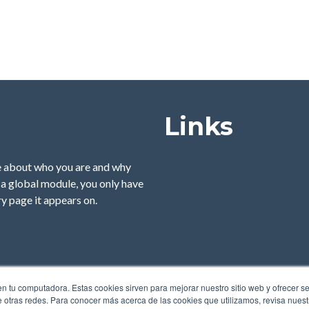
Links
ge about who you are and why
 a global module, you only have
y page it appears on.
n tu computadora. Estas cookies sirven para mejorar nuestro sitio web y ofrecer s
e otras redes. Para conocer más acerca de las cookies que utilizamos, revisa nuestr