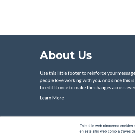
About Us
Use this little footer to reinforce your messa
people love working with you. And since this is
to edit it once to make the changes across ever
Learn More
Copyright 2026 | Designed with
by
HubSpot
Este sitio web almacena cookies e
en este sitio web como a través d